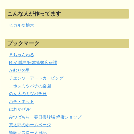
こんな人が作ってます
ヒカル＠栃木
ブックマーク
８ちゃんねる
R-51厳島/日本蜜蜂広報課
かむりの里
チエンソーアートカービング
ニホンミツバチの楽園
のん太のミツバチ日
ハチ・ネット
はれかぜJP
みつばち村・春日養蜂場 蜂蜜ショップ
茶太郎のホームページ
蜂飼いスロー人日記