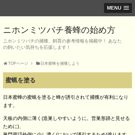
MENU
ニホンミツバチ養蜂の始め方
ニホンミツバチの捕獲、飼育の参考情報を掲載中！ あなた
の飼いたい気持ちを応援します！
TOPページ
日本蜜蜂を捕獲しよう
蜜蝋を塗る
日本蜜蜂の蜜蝋を塗ると蜂が誘引されて捕獲が有利になり
ます。
天板の内側に薄く(造巣しやすいように。営巣形跡と見せる
ために)、
巣門周辺外側に少し濃く(においで誘引するため)塗ります。