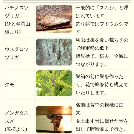
ハチノスツ
一般的に「スムシ」と呼
ヅリガ
ばれています。
(ひと＠岡山
釣り餌ではブドウムシで
様より)
す。
幼虫は巣を食い荒らすの
で蜂軍勢の低下、
ウスグロツ
蜂児捨て、逃去、全滅に
ヅリガ
つながります。
巣箱の前に巣を作った
クモ
り、花で蜂を待ち構えて
いたりします。
名前は背中の模様に由
メンガタス
来。
ズメ
女王出す音に似せた音を
(広様より)
出して貯蜜圏まで行き、