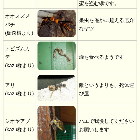
蜜を盗む蛾です。
オオスズメ
巣虫を遥かに超える厄介
バチ
なヤツ
(栃森様より)
トビズムカ
デ
蜂を食べるようです
(kazu様より)
アリ
敵というよりも、死体運
(kazu様より)
び屋
シオヤアブ
ハエで我慢してください
(kazu様より)
お願いします