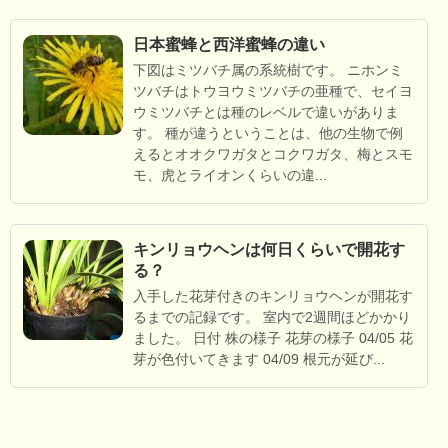
日本蜜蜂と西洋蜜蜂の違い
下図はミツバチ属の系統樹です。 ニホンミ
ツバチはトウヨウミツバチの亜種で、セイヨ
ウミツバチとは種のレベルで違いがありま
す。 種が違うということは、他の生物で例
えるとオオクワガタとコクワガタ、梅とスモ
モ、虎とライオンくらいの違...
キンリョウヘンは何日くらいで開花す
る？
入手した花芽付きのキンリョウヘンが開花す
るまでの記録です。 室内で2週間ほどかかり
ました。 日付 株の様子 花芽の様子 04/05 花
芽が色付いてきます 04/09 根元が延び...