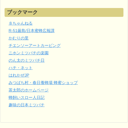
ブックマーク
８ちゃんねる
R-51厳島/日本蜜蜂広報課
かむりの里
チエンソーアートカービング
ニホンミツバチの楽園
のん太のミツバチ日
ハチ・ネット
はれかぜJP
みつばち村・春日養蜂場 蜂蜜ショップ
茶太郎のホームページ
蜂飼いスロー人日記
趣味の日本ミツバチ