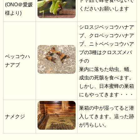
ドヤ顔で蜂を食べないで
(ONO＠愛媛
くださいお願いします
様より)
シロスジベッコウハナア
ブ、クロベッコウハナア
ブ、ニトベベッコウハア
ブの3種はクロスズメバ
ベッコウハ
チの
ナアブ
巣内に落ちた幼虫、蛹、
成虫の死骸を食べます。
しかし、日本蜜蜂の巣箱
にもやってきます・・・
巣箱の中が湿ってると潜
ナメクジ
入してきます。這った跡
が汚らしい。