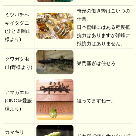
奇形の働き蜂はこいつの
ミツバチヘ
仕業。
ギイタダニ
日本蜜蜂にはある程度抵
(ひと＠岡山
抗力はありますが洋蜂に
様より)
抵抗力はありません。
クワガタ虫
巣門塞ぎは任せろ
(山野様より)
アマガエル
(ONO＠愛媛
狙ってますねー。
様より)
カマキリ